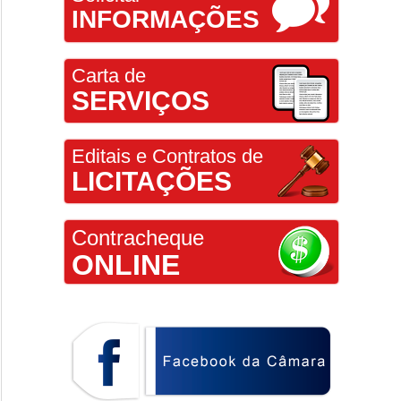
INFORMAÇÕES
Carta de
SERVIÇOS
Editais e Contratos de
LICITAÇÕES
Contracheque
ONLINE