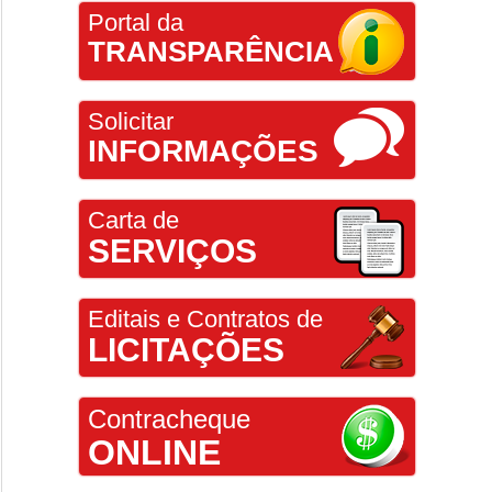
Portal da
TRANSPARÊNCIA
Solicitar
INFORMAÇÕES
Carta de
SERVIÇOS
Editais e Contratos de
LICITAÇÕES
Contracheque
ONLINE