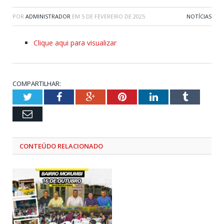
POR
ADMINISTRADOR
EM
5 DE FEVEREIRO DE 2025
NOTÍCIAS
Clique aqui para visualizar
COMPARTILHAR:
Twitter
Facebook
Google+
Pinterest
LinkedIn
Tumblr
Email
CONTEÚDO RELACIONADO