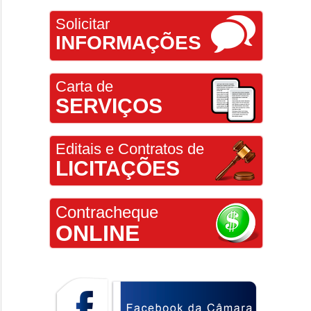
Solicitar
INFORMAÇÕES
Carta de
SERVIÇOS
Editais e Contratos de
LICITAÇÕES
Contracheque
ONLINE