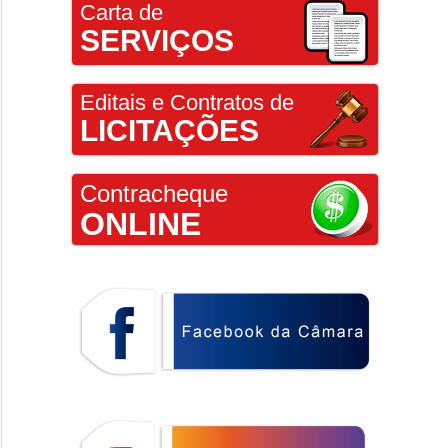
Carta de
SERVIÇOS
Editais e Contratos de
LICITAÇÕES
Contracheque
ONLINE