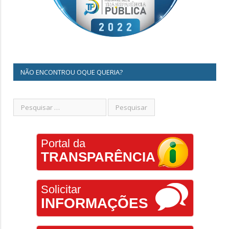
NÃO ENCONTROU OQUE QUERIA?
Portal da
TRANSPARÊNCIA
Solicitar
INFORMAÇÕES