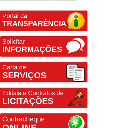
Portal da
TRANSPARÊNCIA
Solicitar
INFORMAÇÕES
Carta de
SERVIÇOS
Editais e Contratos de
LICITAÇÕES
Contracheque
ONLINE