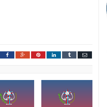
tter
Facebook
Google+
Pinterest
LinkedIn
Tumblr
Email