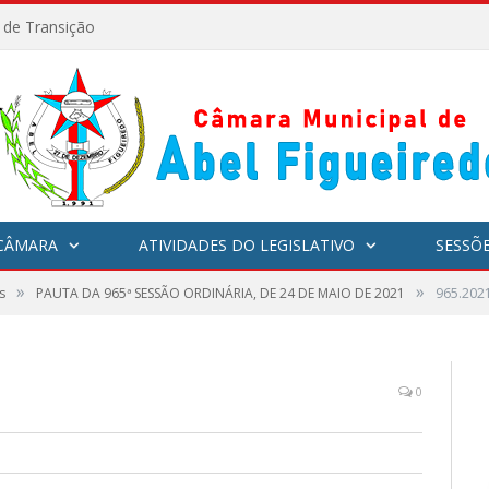
l de Transição
CÂMARA
ATIVIDADES DO LEGISLATIVO
SESSÕ
»
»
s
PAUTA DA 965ª SESSÃO ORDINÁRIA, DE 24 DE MAIO DE 2021
965.202
0