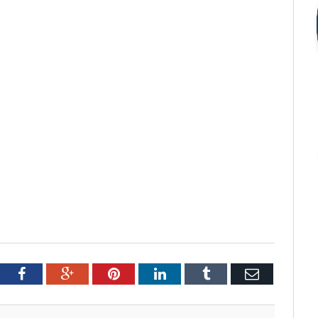
tter
Facebook
Google+
Pinterest
LinkedIn
Tumblr
Email