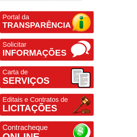
Portal da
TRANSPARÊNCIA
Solicitar
INFORMAÇÕES
Carta de
SERVIÇOS
Editais e Contratos de
LICITAÇÕES
Contracheque
ONLINE