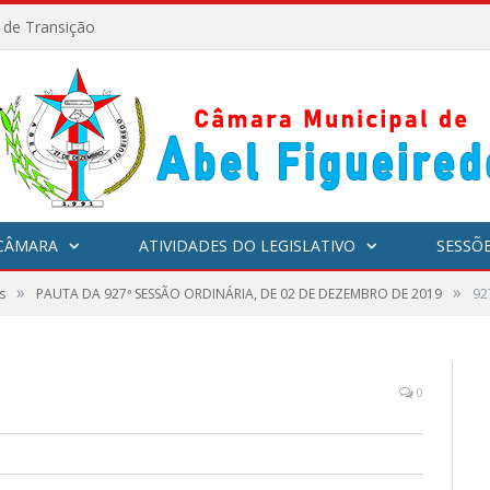
l de Transição
CÂMARA
ATIVIDADES DO LEGISLATIVO
SESSÕ
»
»
s
PAUTA DA 927ª SESSÃO ORDINÁRIA, DE 02 DE DEZEMBRO DE 2019
92
0