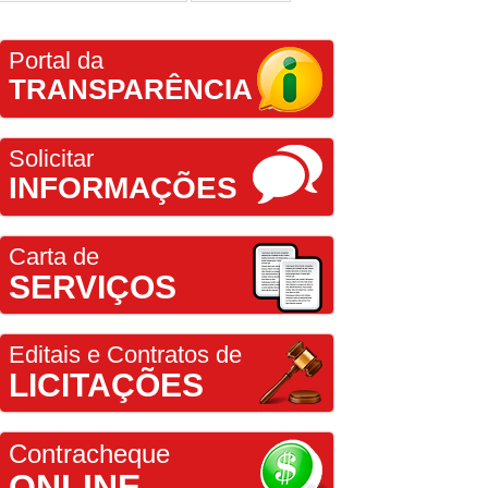
Portal da
TRANSPARÊNCIA
Solicitar
INFORMAÇÕES
Carta de
SERVIÇOS
Editais e Contratos de
LICITAÇÕES
Contracheque
ONLINE