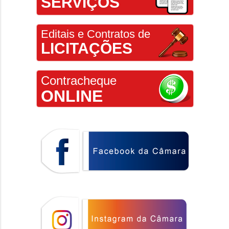
SERVIÇOS
Editais e Contratos de
LICITAÇÕES
Contracheque
ONLINE