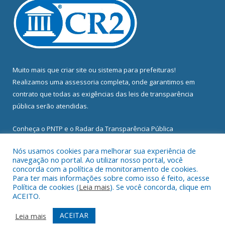
Muito mais que
criar site
ou
sistema para prefeituras
!
Realizamos uma
assessoria
completa, onde garantimos em
contrato que todas as exigências das
leis de transparência
pública
serão atendidas.
Conheça o
PNTP
e o
Radar da Transparência Pública
Nós usamos cookies para melhorar sua experiência de
navegação no portal. Ao utilizar nosso portal, você
concorda com a política de monitoramento de cookies.
Para ter mais informações sobre como isso é feito, acesse
Todos os direitos reservados a Câmara Municipal de Abel
Política de cookies (
Leia mais
). Se você concorda, clique em
Figueiredo.
ACEITO.
Mapa do Site
Acessar Área Administrativa
ACEITAR
Leia mais
Acessar Webmail