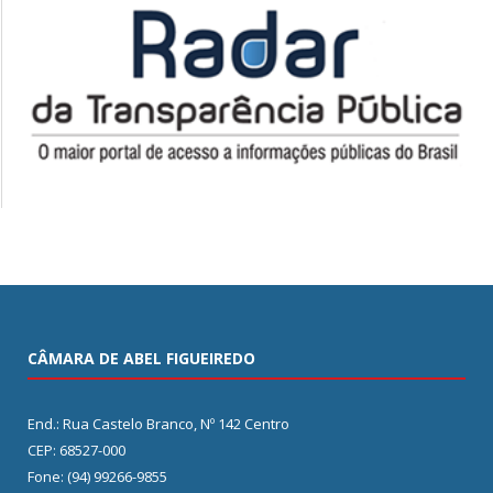
CÂMARA DE ABEL FIGUEIREDO
End.: Rua Castelo Branco, Nº 142 Centro
CEP: 68527-000
Fone: (94) 99266-9855