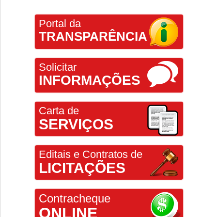
Portal da
TRANSPARÊNCIA
Solicitar
INFORMAÇÕES
Carta de
SERVIÇOS
Editais e Contratos de
LICITAÇÕES
Contracheque
ONLINE