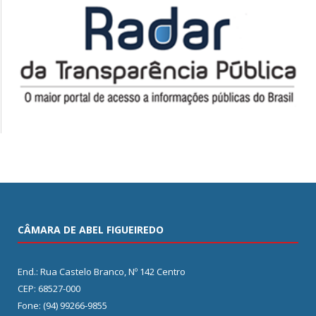
CÂMARA DE ABEL FIGUEIREDO
End.: Rua Castelo Branco, Nº 142 Centro
CEP: 68527-000
Fone: (94) 99266-9855