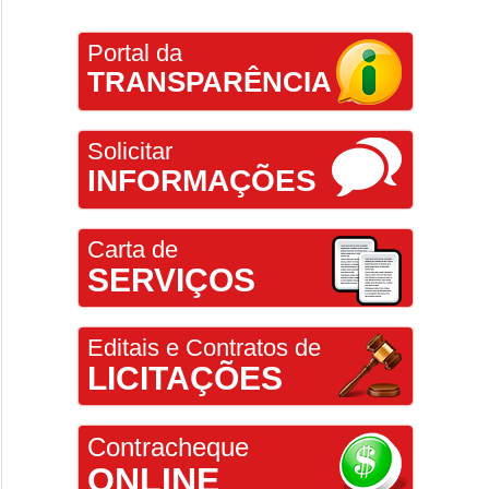
Portal da
TRANSPARÊNCIA
Solicitar
INFORMAÇÕES
Carta de
SERVIÇOS
Editais e Contratos de
LICITAÇÕES
Contracheque
ONLINE