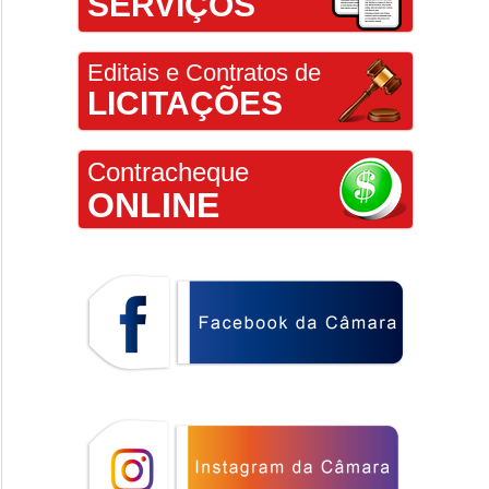
SERVIÇOS
Editais e Contratos de
LICITAÇÕES
Contracheque
ONLINE