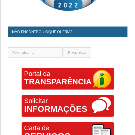
NÃO ENCONTROU OQUE QUERIA?
Portal da
TRANSPARÊNCIA
Solicitar
INFORMAÇÕES
Carta de