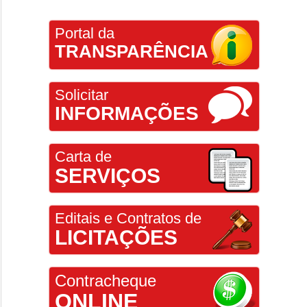
Portal da
TRANSPARÊNCIA
Solicitar
INFORMAÇÕES
Carta de
SERVIÇOS
Editais e Contratos de
LICITAÇÕES
Contracheque
ONLINE