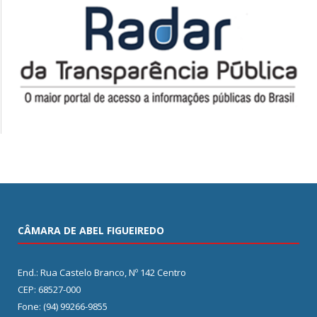
CÂMARA DE ABEL FIGUEIREDO
End.: Rua Castelo Branco, Nº 142 Centro
CEP: 68527-000
Fone: (94) 99266-9855