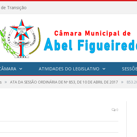
l de Transição
CÂMARA
ATIVIDADES DO LEGISLATIVO
SESSÕ
»
»
s
ATA DA SESSÃO ORDINÁRIA DE Nº 853, DE 10 DE ABRIL DE 2017
853.2
0