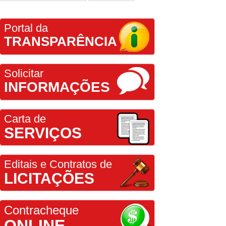
Portal da
TRANSPARÊNCIA
Solicitar
INFORMAÇÕES
Carta de
SERVIÇOS
Editais e Contratos de
LICITAÇÕES
Contracheque
ONLINE