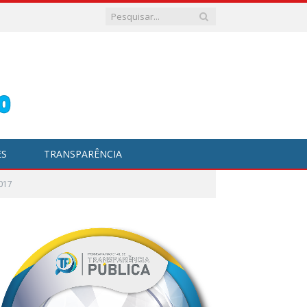
ES
TRANSPARÊNCIA
017