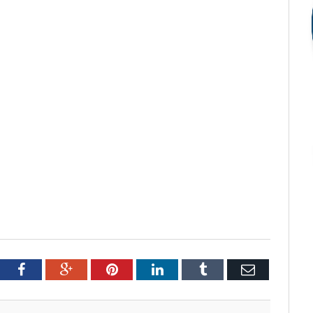
tter
Facebook
Google+
Pinterest
LinkedIn
Tumblr
Email