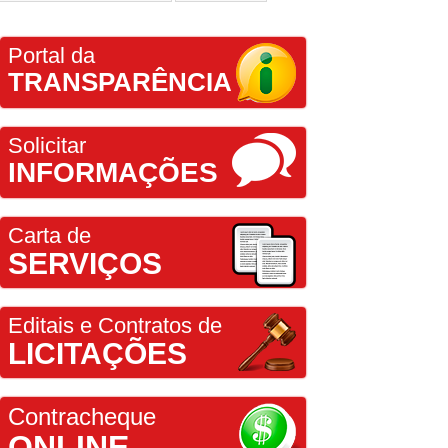
Portal da
TRANSPARÊNCIA
Solicitar
INFORMAÇÕES
Carta de
SERVIÇOS
Editais e Contratos de
LICITAÇÕES
Contracheque
ONLINE