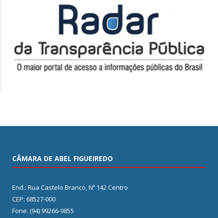
CÂMARA DE ABEL FIGUEIREDO
End.: Rua Castelo Branco, Nº 142 Centro
CEP: 68527-000
Fone: (94) 99266-9855