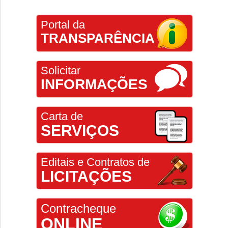
Portal da
TRANSPARÊNCIA
Solicitar
INFORMAÇÕES
Carta de
SERVIÇOS
Editais e Contratos de
LICITAÇÕES
Contracheque
ONLINE