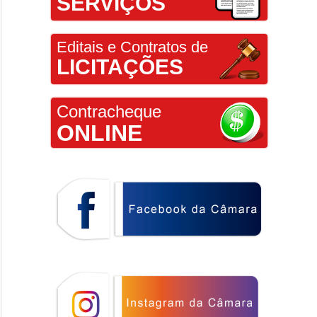
SERVIÇOS
Editais e Contratos de
LICITAÇÕES
Contracheque
ONLINE