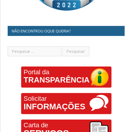
NÃO ENCONTROU OQUE QUERIA?
Portal da
TRANSPARÊNCIA
Solicitar
INFORMAÇÕES
Carta de