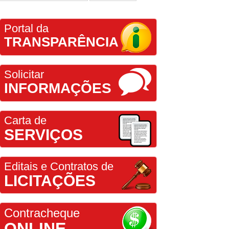
Portal da
TRANSPARÊNCIA
Solicitar
INFORMAÇÕES
Carta de
SERVIÇOS
Editais e Contratos de
LICITAÇÕES
Contracheque
ONLINE