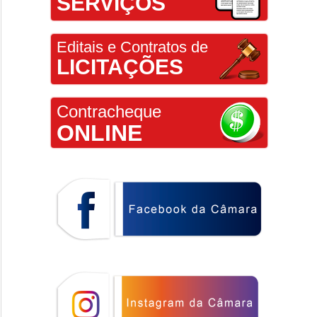
SERVIÇOS
Editais e Contratos de
LICITAÇÕES
Contracheque
ONLINE