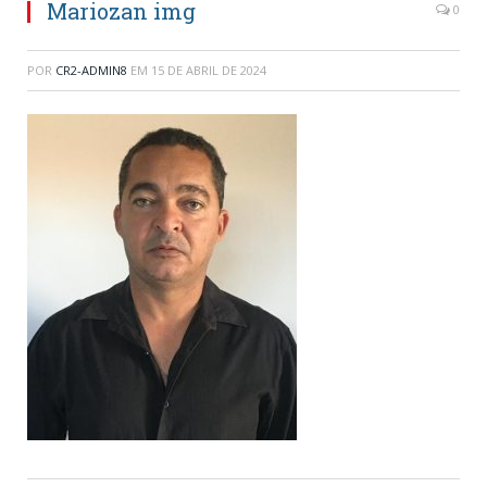
Mariozan img
0
POR
CR2-ADMIN8
EM
15 DE ABRIL DE 2024