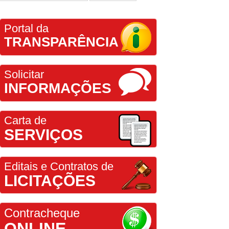
Portal da
TRANSPARÊNCIA
Solicitar
INFORMAÇÕES
Carta de
SERVIÇOS
Editais e Contratos de
LICITAÇÕES
Contracheque
ONLINE