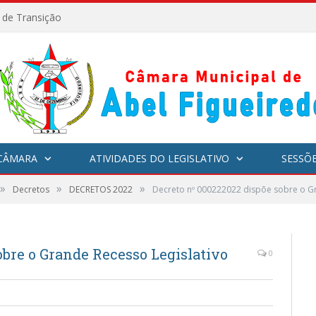
l de Transição
CÂMARA
ATIVIDADES DO LEGISLATIVO
SESSÕ
»
»
»
Decretos
DECRETOS 2022
Decreto nº 000222022 dispõe sobre o Gr
obre o Grande Recesso Legislativo
0