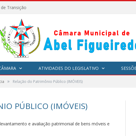
l de Transição
CÂMARA
ATIVIDADES DO LEGISLATIVO
SESSÕ
»
cia
Relação do Patrimônio Público (IMÓVEIS)
IO PÚBLICO (IMÓVEIS)
 levantamento e avaliação patrimonial de bens móveis e