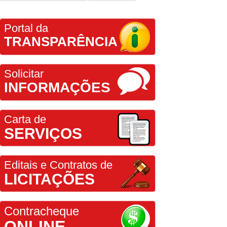
Portal da
TRANSPARÊNCIA
Solicitar
INFORMAÇÕES
Carta de
SERVIÇOS
Editais e Contratos de
LICITAÇÕES
Contracheque
ONLINE