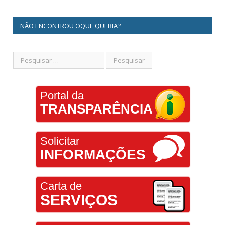
NÃO ENCONTROU OQUE QUERIA?
Portal da
TRANSPARÊNCIA
Solicitar
INFORMAÇÕES
Carta de
SERVIÇOS