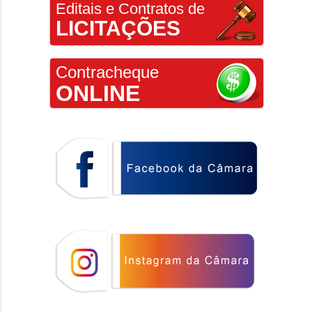
Editais e Contratos de
LICITAÇÕES
Contracheque
ONLINE