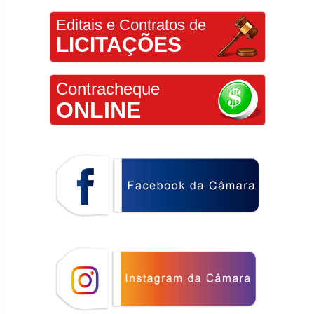
Editais e Contratos de
LICITAÇÕES
Contracheque
ONLINE