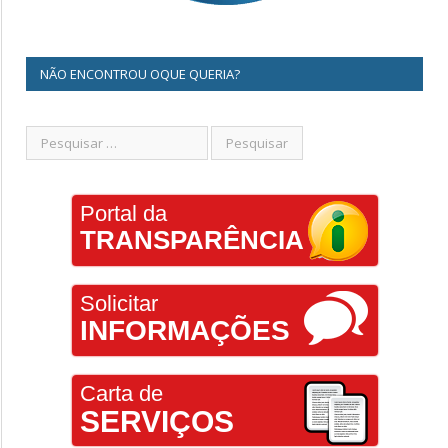
NÃO ENCONTROU OQUE QUERIA?
Portal da
TRANSPARÊNCIA
Solicitar
INFORMAÇÕES
Carta de
SERVIÇOS