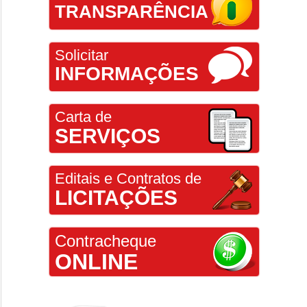
TRANSPARÊNCIA
Solicitar
INFORMAÇÕES
Carta de
SERVIÇOS
Editais e Contratos de
LICITAÇÕES
Contracheque
ONLINE