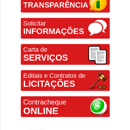
TRANSPARÊNCIA
Solicitar
INFORMAÇÕES
Carta de
SERVIÇOS
Editais e Contratos de
LICITAÇÕES
Contracheque
ONLINE