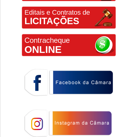
Editais e Contratos de
LICITAÇÕES
Contracheque
ONLINE