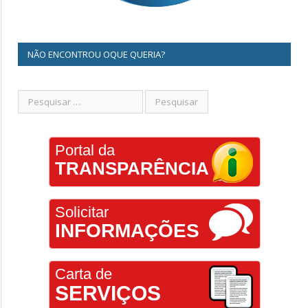
NÃO ENCONTROU OQUE QUERIA?
Portal da
TRANSPARÊNCIA
Solicitar
INFORMAÇÕES
Carta de
SERVIÇOS