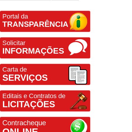
Portal da
TRANSPARÊNCIA
Solicitar
INFORMAÇÕES
Carta de
SERVIÇOS
Editais e Contratos de
LICITAÇÕES
Contracheque
ONLINE