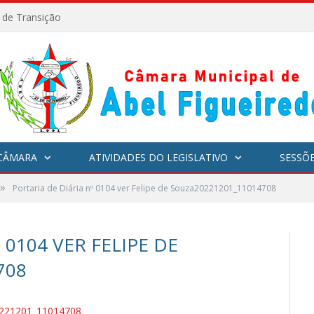
l de Transição
CÂMARA
ATIVIDADES DO LEGISLATIVO
SESSÕ
»
Portaria de Diária nº 0104 ver Felipe de Souza20221201_11014708
 0104 VER FELIPE DE
708
20221201_11014708