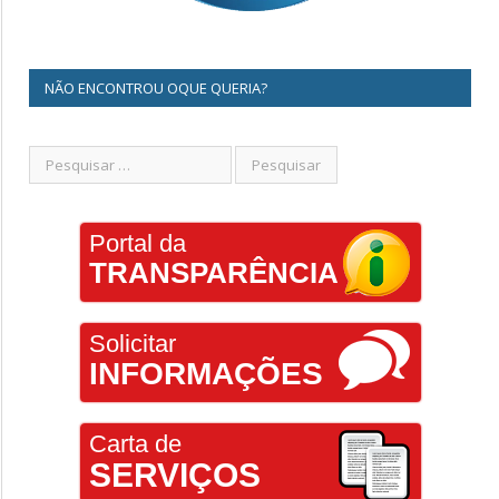
NÃO ENCONTROU OQUE QUERIA?
Portal da
TRANSPARÊNCIA
Solicitar
INFORMAÇÕES
Carta de
SERVIÇOS