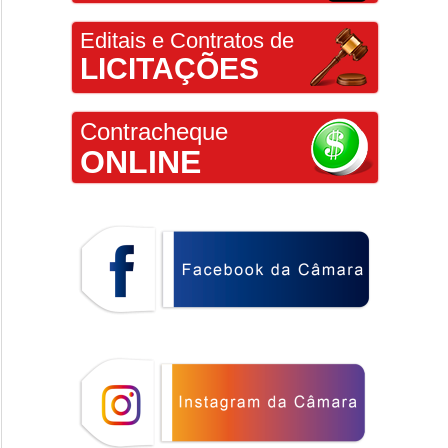
Editais e Contratos de
LICITAÇÕES
Contracheque
ONLINE