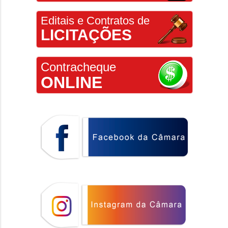
Editais e Contratos de
LICITAÇÕES
Contracheque
ONLINE