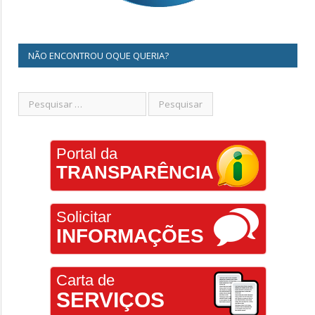
NÃO ENCONTROU OQUE QUERIA?
Portal da
TRANSPARÊNCIA
Solicitar
INFORMAÇÕES
Carta de
SERVIÇOS