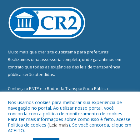
Muito mais que
criar site
ou
sistema para prefeituras
!
Realizamos uma
assessoria
completa, onde garantimos em
contrato que todas as exigências das
leis de transparência
pública
serão atendidas.
Conheça o
PNTP
e o
Radar da Transparência Pública
Nós usamos cookies para melhorar sua experiência de
navegação no portal. Ao utilizar nosso portal, você
concorda com a política de monitoramento de cookies.
Para ter mais informações sobre como isso é feito, acesse
Todos os direitos reservados a Câmara Municipal de Abel
Política de cookies (
Leia mais
). Se você concorda, clique em
Figueiredo.
ACEITO.