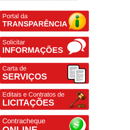
Portal da
TRANSPARÊNCIA
Solicitar
INFORMAÇÕES
Carta de
SERVIÇOS
Editais e Contratos de
LICITAÇÕES
Contracheque
ONLINE