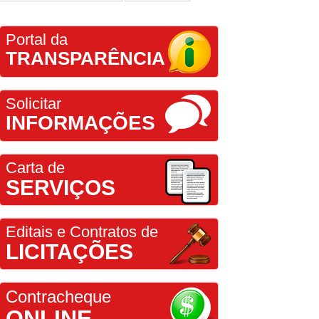
Portal da
TRANSPARÊNCIA
Solicitar
INFORMAÇÕES
Carta de
SERVIÇOS
Editais e Contratos de
LICITAÇÕES
Contracheque
ONLINE