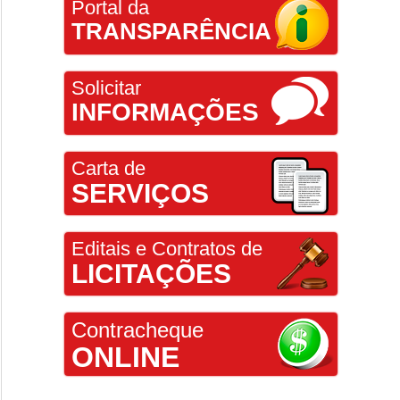
Portal da
TRANSPARÊNCIA
Solicitar
INFORMAÇÕES
Carta de
SERVIÇOS
Editais e Contratos de
LICITAÇÕES
Contracheque
ONLINE