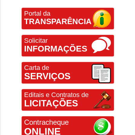
Portal da
TRANSPARÊNCIA
Solicitar
INFORMAÇÕES
Carta de
SERVIÇOS
Editais e Contratos de
LICITAÇÕES
Contracheque
ONLINE