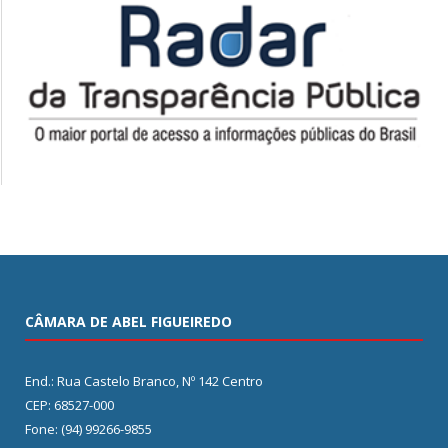
CÂMARA DE ABEL FIGUEIREDO
End.: Rua Castelo Branco, Nº 142 Centro
CEP: 68527-000
Fone: (94) 99266-9855